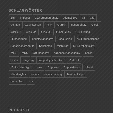
SCHLAGWÖRTER
3m
3mpeltor
aktivergehörschutz
Atemos100
b2
b2c
comtac
earprotection
Fenix
Garmin
gehörschutz
Glock
Glock17
Glock34
Glock35
Glock MOS
GPSOrtung
Hundeortung
industryrangeday
Jaga_chioo
K5Hundehalsband
kapselgehörschutz
Kopflampe
micro rds
Mikro reflex sight
MOS
MRS
Ortungsgerät
paashootingacademy
peltor
pilsen
rangeday
rangedaytschechien
Red Dot
Reflex Mini Sights
rms
Rotpunkt
Rotpunktvisier
Shield
shield sights
steiner
steiner hunting
Taschenlampe
tschechien
xpi
PRODUKTE