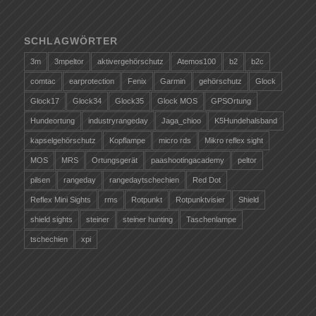
SCHLAGWÖRTER
3m
3mpeltor
aktivergehörschutz
Atemos100
b2
b2c
comtac
earprotection
Fenix
Garmin
gehörschutz
Glock
Glock17
Glock34
Glock35
Glock MOS
GPSOrtung
Hundeortung
industryrangeday
Jaga_chioo
K5Hundehalsband
kapselgehörschutz
Kopflampe
micro rds
Mikro reflex sight
MOS
MRS
Ortungsgerät
paashootingacademy
peltor
pilsen
rangeday
rangedaytschechien
Red Dot
Reflex Mini Sights
rms
Rotpunkt
Rotpunktvisier
Shield
shield sights
steiner
steiner hunting
Taschenlampe
tschechien
xpi