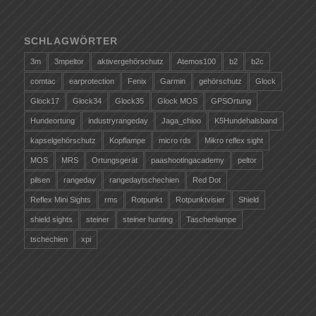
SCHLAGWÖRTER
3m
3mpeltor
aktivergehörschutz
Atemos100
b2
b2c
comtac
earprotection
Fenix
Garmin
gehörschutz
Glock
Glock17
Glock34
Glock35
Glock MOS
GPSOrtung
Hundeortung
industryrangeday
Jaga_chioo
K5Hundehalsband
kapselgehörschutz
Kopflampe
micro rds
Mikro reflex sight
MOS
MRS
Ortungsgerät
paashootingacademy
peltor
pilsen
rangeday
rangedaytschechien
Red Dot
Reflex Mini Sights
rms
Rotpunkt
Rotpunktvisier
Shield
shield sights
steiner
steiner hunting
Taschenlampe
tschechien
xpi