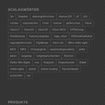
SCHLAGWÖRTER
3m
3mpeltor
aktivergehörschutz
Atemos100
b2
b2c
comtac
earprotection
Fenix
Garmin
gehörschutz
Glock
Glock17
Glock34
Glock35
Glock MOS
GPSOrtung
Hundeortung
industryrangeday
Jaga_chioo
K5Hundehalsband
kapselgehörschutz
Kopflampe
micro rds
Mikro reflex sight
MOS
MRS
Ortungsgerät
paashootingacademy
peltor
pilsen
rangeday
rangedaytschechien
Red Dot
Reflex Mini Sights
rms
Rotpunkt
Rotpunktvisier
Shield
shield sights
steiner
steiner hunting
Taschenlampe
tschechien
xpi
PRODUKTE