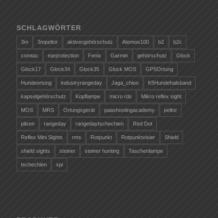
SCHLAGWÖRTER
3m
3mpeltor
aktivergehörschutz
Atemos100
b2
b2c
comtac
earprotection
Fenix
Garmin
gehörschutz
Glock
Glock17
Glock34
Glock35
Glock MOS
GPSOrtung
Hundeortung
industryrangeday
Jaga_chioo
K5Hundehalsband
kapselgehörschutz
Kopflampe
micro rds
Mikro reflex sight
MOS
MRS
Ortungsgerät
paashootingacademy
peltor
pilsen
rangeday
rangedaytschechien
Red Dot
Reflex Mini Sights
rms
Rotpunkt
Rotpunktvisier
Shield
shield sights
steiner
steiner hunting
Taschenlampe
tschechien
xpi