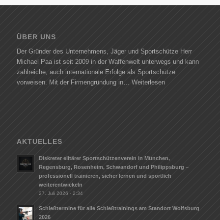
ÜBER UNS
Der Gründer des Unternehmens, Jäger und Sportschütze Herr
Michael Paa ist seit 2009 in der Waffenwelt unterwegs und kann
zahlreiche, auch internationale Erfolge als Sportschütze
vorweisen. Mit der Firmengründung in…
Weiterlesen
AKTUELLES
Diskreter elitärer Sportschützenverein in München,
Regensburg, Rosenheim, Schwandorf und Philippsburg –
professionell trainieren, sicher lernen und sportlich
weiterentwickeln
27. Juli 2026 - 2:34
Schießtermine für alle Schießtrainings am Standort Wolfsburg
2026